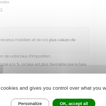
endes
G
s revenus mobiliers et de vos
plus-values de
n de votre taux d'imposition :
mposé à
11 %
, ce taux est plus favorable que le taux
s, le taux du PFU à
12,8 %
est plus favorable.
 cookies and gives you control over what you w
os revenus sont soumis au PFU.
Personalize
OK, accept all