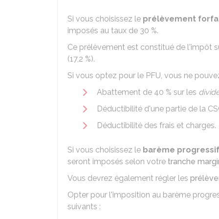
Si vous choisissez le
prélèvement forfai
imposés au taux de
30 %
.
Ce prélèvement est constitué de l'impôt su
(
17,2 %
).
Si vous optez pour le PFU, vous ne pouvez
Abattement de
40 %
sur les
divid
Déductibilité d'une partie de la
CS
Déductibilité des frais et charges.
Si vous choisissez le
barème progressif 
seront imposés selon votre
tranche margi
Vous devrez également régler les
prélève
Opter pour l'imposition au barème progre
suivants :