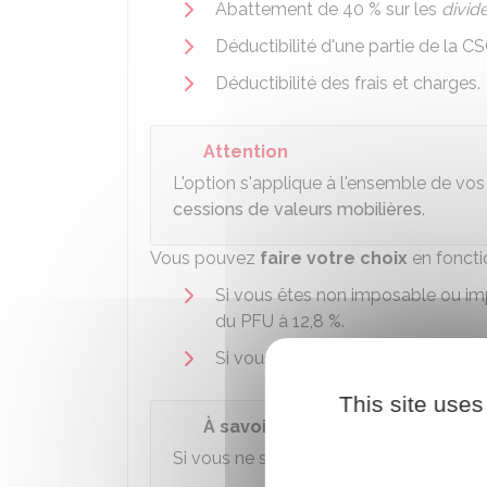
Abattement de
40 %
sur les
divid
Déductibilité d'une partie de la
CS
Déductibilité des frais et charges.
Attention
L'option s'applique à l'ensemble de vo
cessions de valeurs mobilières
.
Vous pouvez
faire votre choix
en fonctio
Si vous êtes non imposable ou i
du PFU à
12,8 %
.
Si vous êtes imposé à
30 %
ou plu
This site uses
À savoir
Si vous ne spécifiez pas votre choix, v