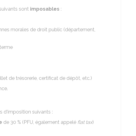
suivants sont
imposables
:
nnes morales de droit public (département,
 terme
et de trésorerie, certificat de dépôt, etc.)
nce.
s d'imposition suivants :
e
de
30 %
(PFU, également appelé
flat tax
)