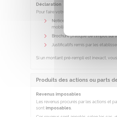
Déclaration
Pour faire votre
déclaration de revenus
, 
Notice explicative
(en particulier 
mobiliers)
Brochure pratique de l'impôt sur 
Justificatifs remis par les établis
Si un montant pré-rempli est inexact, vous
Produits des actions ou parts d
Revenus imposables
Les revenus procurés par les actions et p
sont
imposables
.
Ces revenus sont appelés, selon les cas,
d