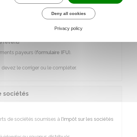
vous pouvez consulter les documents suivants :
Deny all cookies
celle relative aux revenus des valeurs et capitaux
Privacy policy
le revenu
sements payeurs (
formulaire IFU
).
 devez le corriger ou le compléter.
e sociétés
arts de sociétés soumises à
l'impôt sur les sociétés
ividendes
ou revenus distribués.