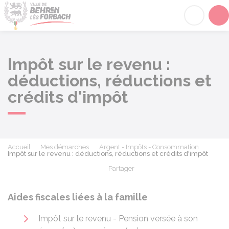
Behren-lès-Forbach
Acc
Impôt sur le revenu :
déductions, réductions et
crédits d'impôt
Accueil
Mes démarches
Argent - Impôts - Consommation
Impôt sur le revenu : déductions, réductions et crédits d'impôt
Partager
Partager sur Facebook
Partager sur X - Twit
Partager sur
Par
Aides fiscales liées à la famille
Impôt sur le revenu - Pension versée à son