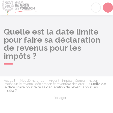
Behren-lès-Forbach
Acc
Quelle est la date limite
pour faire sa déclaration
de revenus pour les
impôts ?
Accueil
Mes démarches
Argent - Impôts - Consommation
Impôt sur le revenu : déclaration et revenus à déclarer
Quelle est
la date limite pour faire sa déclaration de revenus pour les
impôts ?
Partager
Partager sur Facebook
Partager sur X - Twit
Partager sur
Par