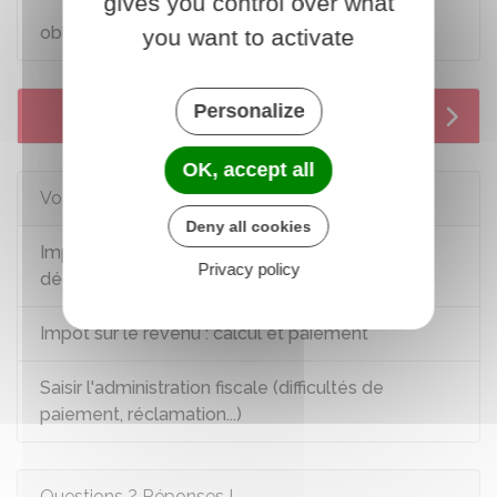
gives you control over what
Bofip-Impôts n°BOI-IR-DECLA relatif aux
obligations déclaratives
you want to activate
Personalize
Services en ligne et formulaires
OK, accept all
Voir aussi
Deny all cookies
Impôt sur le revenu : déclaration et revenus à
Privacy policy
déclarer
Impôt sur le revenu : calcul et paiement
Saisir l'administration fiscale (difficultés de
paiement, réclamation...)
Questions ? Réponses !