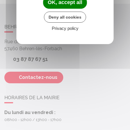
OK, accept all
Deny all cookies
BEHREN-LÈS-FORBACH
Privacy policy
Rue des Roses
57460
Behren-lès-Forbach
03 87 87 67 51
Contactez-nous
HORAIRES DE LA MAIRIE
Du lundi au vendredi :
08h00 - 12h00
13h00 - 17h00