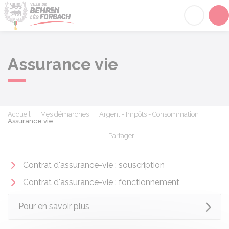
Behren-lès-Forbach
Acc
Assurance vie
Accueil
Mes démarches
Argent - Impôts - Consommation
Assurance vie
Partager
Partager sur Facebook
Partager sur X - Twit
Partager sur
Par
Contrat d'assurance-vie : souscription
Contrat d'assurance-vie : fonctionnement
Pour en savoir plus