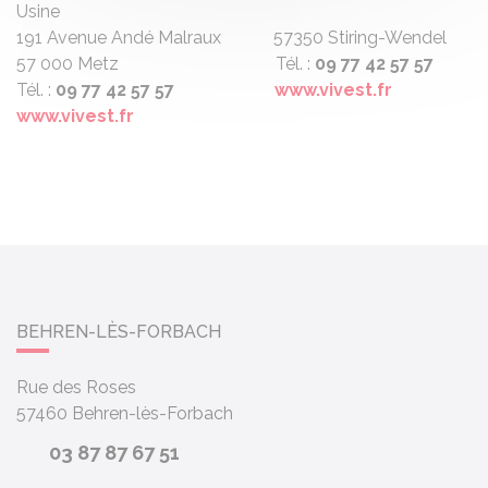
Usine
191 Avenue Andé Malraux 57350 Stiring-Wendel
57 000 Metz Tél. :
09 77 42 57 57
Tél. :
09 77 42 57 57
www.vivest.fr
www.vivest.fr
BEHREN-LÈS-FORBACH
Rue des Roses
57460
Behren-lès-Forbach
03 87 87 67 51