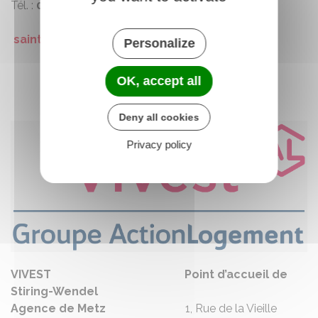
Tél. :
03 87 13 11 13
saintebarbe.cdc-habitat.com
Personalize
OK, accept all
Deny all cookies
Privacy policy
VIVEST Point d’accueil de
Stiring-Wendel
Agence de Metz
1, Rue de la Vieille