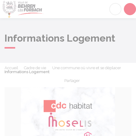
Behren-lès-Forbach
Acc
Informations Logement
Accueil
Cadre de vie
Une commune où vivre et se déplacer
Informations Logement
Partager
Partager sur Facebook
Partager sur X - Twit
Partager sur
Par