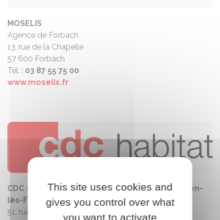
MOSELIS
Agence de Forbach
13, rue de la Chapelle
57 600 Forbach
Tél. :
03 87 55 75 00
www.moselis.fr
This site uses cookies and
CDC – Habitat Sainte-Barbe | Agence de Behren-
lès-Forbach
gives you control over what
51, rue de la Liberté 57 460 Behren-Lès-Forbach
you want to activate