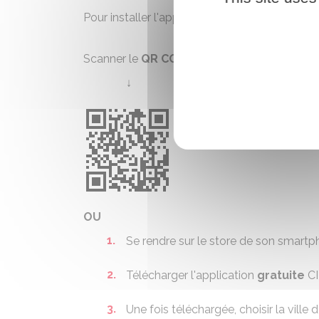
Pour installer l'application CITY ALL :
Scanner le
QR CODE
↓
OU
Se rendre sur le store de son smartp
Télécharger l'application
gratuite
CI
Une fois téléchargée, choisir la ville