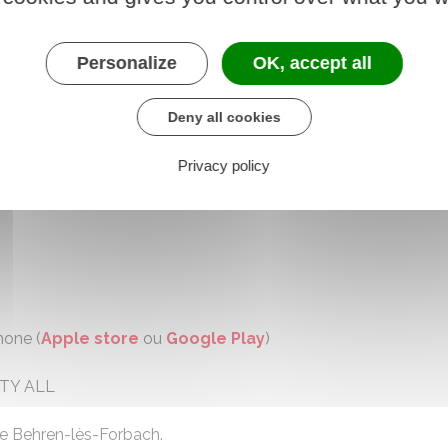
Personalize
OK, accept all
Deny all cookies
Privacy policy
hone (
Apple store
ou
Google Play
)
TY ALL
 de Behren-lès-Forbach.