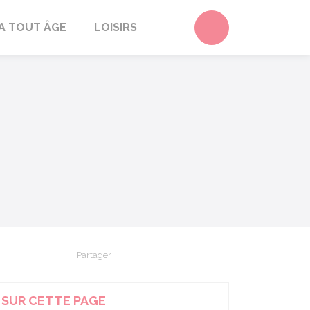
Accéder au form
A TOUT ÂGE
LOISIRS
Partager
Partager sur Facebook
Partager sur X - Twitter
Partager sur Linkedin
Partager par em
SUR CETTE PAGE