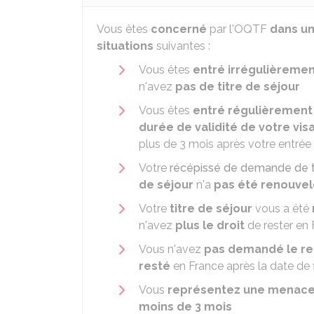
Vous êtes
concerné
par l'OQTF
dans un
situations
suivantes :
Vous êtes
entré irrégulièreme
n'avez
pas de titre de séjour
Vous êtes
entré régulièremen
durée de validité de votre vis
plus de 3 mois après votre entrée
Votre
récépissé de demande de ti
de séjour
n'a
pas été renouve
Votre
titre de séjour
vous a été
n'avez
plus le droit
de rester en
Vous n'avez
pas demandé le r
resté
en France après la date de f
Vous
représentez une menac
moins de 3 mois