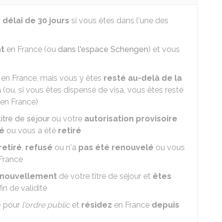
 délai de 30 jours
si vous êtes dans l'une des
nt
en France (ou
dans l'espace Schengen
) et vous
t
en France, mais vous y êtes
resté au-delà de la
a
(ou, si vous êtes dispensé de visa, vous êtes resté
 en France)
tre de séjour
ou votre
autorisation provisoire
lé
ou vous a été
retiré
retiré
,
refusé
ou n'a
pas été renouvelé
ou vous
 France
enouvellement
de votre titre de séjour et
êtes
in de validité
e
pour
l'ordre public
et
résidez
en France
depuis