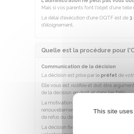
L'administration ne peut pas vous obli
Mais si vos parents font l'objet d'une tel
Le délai d'exécution d'une OQTF est de
3
d'éloignement.
Quelle est la procédure pour l'
Communication de la décision
La décision est prise par le
préfet
de votr
Elle vous est
notifiée
et doit être argument
de la décision en droit et dans les faits.
La motivation n'est toutefois pas nécessai
renouvellement ou de retrait de votre titr
This site uses
de refus ou de retrait (qui est une décision 
La décision fixe également le pays où vou