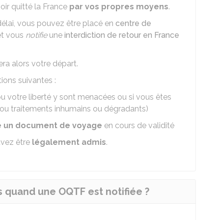
voir quitté la France
par vos propres moyens
.
délai, vous pouvez être placé en
centre de
et vous
notifie
une
interdiction de retour en France
era alors votre départ.
ions suivantes :
 ou votre liberté y sont menacées ou si vous êtes
s ou traitements inhumains ou dégradants)
vré un document de voyage
en cours de validité
uvez être
légalement admis
.
s quand une OQTF est notifiée ?