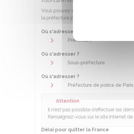
volontairement la France dans le délai fixé
Vous pouvez consulter les principaux élé
la préfecture pour connaître les démarche
Où s'adresser ?
Préfecture
Où s'adresser ?
Sous-préfecture
Où s'adresser ?
Préfecture de police de Paris 
Attention
Il n'est pas possible d'effectuer les d
Renseignez-vous sur le site internet de
Délai pour quitter la France