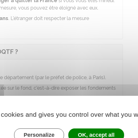
ger à quitter la France
si vous vous êtes mineur.
le mesure, vous pouvez être éloigné avec eux.
 ans
. L'étranger doit respecter la mesure
OQTF ?
e département (par le préfet de police, à Paris).
ée sur le fond, c'est-à-dire exposer les fondements
re en cas de refus de délivrance, de
e de séjour. La motivation contenue dans la décision
 cookies and gives you control over what you w
différente de celle sur l'OQTF) suffit.
s serez renvoyé si vous ne quittez pas
Personalize
OK, accept all