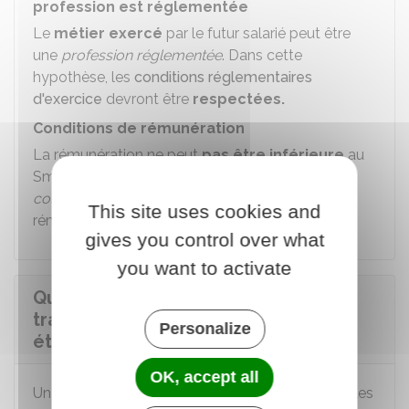
profession est réglementée
Le
métier exercé
par le futur salarié peut être
une
profession réglementée
. Dans cette
hypothèse, les
conditions réglementaires
d'exercice
devront être
respectées.
Conditions de rémunération
La rémunération ne peut
pas être inférieure
au
Smic
(ou au salaire prévu dans la
convention
collective
applicable à l'entreprise, si cette
This site uses cookies and
rémunération
est plus élevée
que le Smic).
gives you control over what
you want to activate
Que faire une fois l'autorisation de
travail obtenue pour un salarié
Personalize
étranger en France ?
OK, accept all
Une fois l'autorisation de travail obtenue, les règles