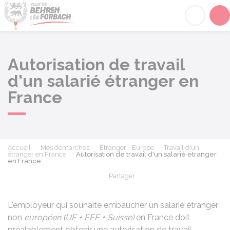
Behren-lès-Forbach
Acc
Autorisation de travail
d'un salarié étranger en
France
Accueil
Mes démarches
Étranger - Europe
Travail d'un
étranger en France
Autorisation de travail d'un salarié étranger
en France
Partager
Partager sur Facebook
Partager sur X - Twit
Partager sur
Par
L'employeur qui souhaite embaucher un salarié étranger
non
européen (UE + EEE + Suisse)
en France doit
préalablement obtenir une autorisation de travail.