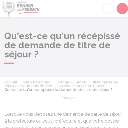
Behren-lès-Forbach
Acc
Qu'est-ce qu'un récépissé
de demande de titre de
séjour ?
Accueil
Mes démarches
Étranger - Europe
Titres, cartes de
séjour et documents de circulation pour étranger en France
Qu'est-ce qu'un récépissé de demande de titre de séjour ?
Partager
Partager sur Facebook
Partager sur X - Twit
Partager sur
Par
Lorsque vous déposez une demande de carte de séjour
à la préfecture ou sous-préfecture et que votre dossier
est complet, vous recevez un document provisoire de