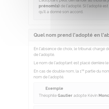
L'adoptant peut demander au tribunal j
prénom(s)
de l'adopté. Si l'adopté est
qu'il a donné son accord.
Quel nom prend l'adopté en l'a
En l'absence de choix, le tribunal chargé
de l'adopté.
Le nom de l'adoptant est placé derrière l
re
En cas de double nom, la 1
partie du nom 
nom de l'adopté.
Exemple
Théophile
Gautier
adopte Kévin
Monc