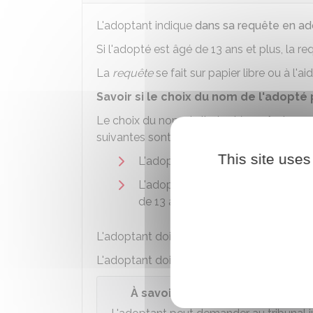
L'adoptant indique
dans sa requête en ad
Si l'adopté est âgé de 13 ans et plus, la re
La
requête
se fait sur papier libre ou à l'a
Savoir si le choix du nom de l'adopté
Le choix du nom de l'adopté
après
la pro
suivantes sont remplies :
This site uses
L'adoptant souhaite
remplacer l
L'adoptant n'a pas fait cette dem
de 13 ans et plus au moment de l
L'adoptant doit recueillir le consentement d
L'adoptant doit s'adresser au tribunal judi
À savoir