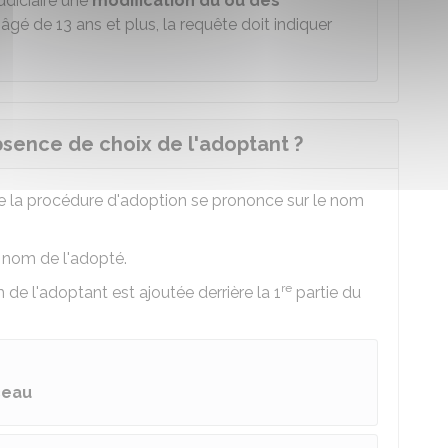
udiciaire une
modification du ou des
 âgé de 13 ans et plus, la requête doit indiquer
bsence de choix de l'adoptant ?
 de la procédure d'adoption se prononce sur le nom
e nom de l'adopté.
re
de l'adoptant est ajoutée derrière la 1
partie du
eau