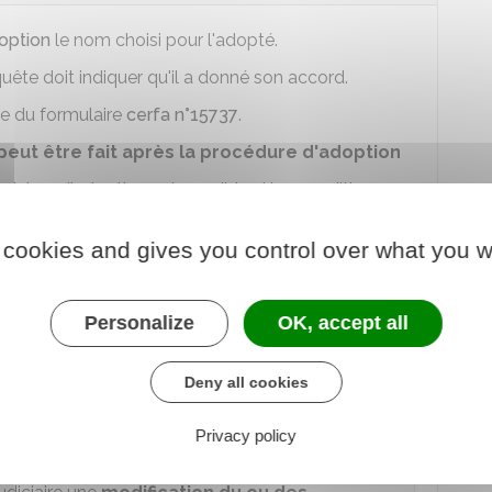
option
le nom choisi pour l'adopté.
quête doit indiquer qu'il a donné son accord.
ide du formulaire
cerfa n°15737
.
 peut être fait après la procédure d'adoption
cédure d'adoption est possible si les conditions
 cookies and gives you control over what you w
e nom de l'adopté par son nom (substitution)
ande lors de l'instance en adoption ou l'adopté âgé
'adoption a souhaité conserver son nom.
Personalize
OK, accept all
e l'adopté s'il est âgé de 13 ans et plus.
Deny all cookies
ciaire qui s'est chargé de la procédure d'adoption.
Privacy policy