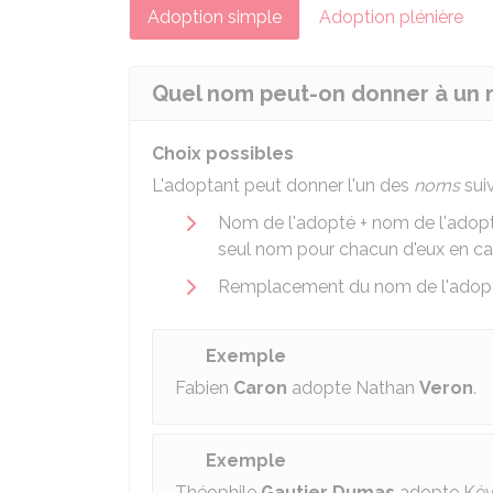
Adoption simple
Adoption plénière
Quel nom peut-on donner à un m
Choix possibles
L'adoptant peut donner l'un des
noms
sui
Nom de l'adopté + nom de l'adoptan
seul nom pour chacun d'eux en c
Remplacement du nom de l'adopté
Exemple
Fabien
Caron
adopte Nathan
Veron
.
Exemple
Théophile
Gautier Dumas
adopte Ké