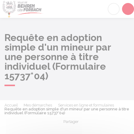
Behren-lès-Forbach
Acc
Requête en adoption
simple d'un mineur par
une personne à titre
individuel (Formulaire
15737*04)
Accueil
Mes démarches
Services en ligne et formulaires
Requête en adoption simple d'un mineur par une personne à titre
individuel (Formulaire 15737*04)
Partager
Partager sur Facebook
Partager sur X - Twit
Partager sur
Par