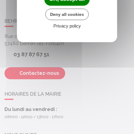
Deny all cookies
BEHREN-LÈS-FORBACH
Privacy policy
Rue des Roses
57460
Behren-lès-Forbach
03 87 87 67 51
Contactez-nous
HORAIRES DE LA MAIRIE
Du lundi au vendredi :
08h00 - 12h00
13h00 - 17h00