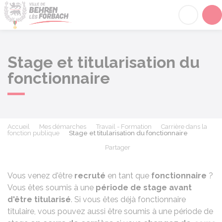
Behren-lès-Forbach
Acc
Stage et titularisation du
fonctionnaire
Accueil
Mes démarches
Travail - Formation
Carrière dans la
fonction publique
Stage et titularisation du fonctionnaire
Partager
Partager sur Facebook
Partager sur X - Twit
Partager sur
Par
Vous venez d'être
recruté
en tant que
fonctionnaire
?
Vous êtes soumis à une
période de stage avant
d'être titularisé
. Si vous êtes déjà fonctionnaire
titulaire, vous pouvez aussi être soumis à une période de