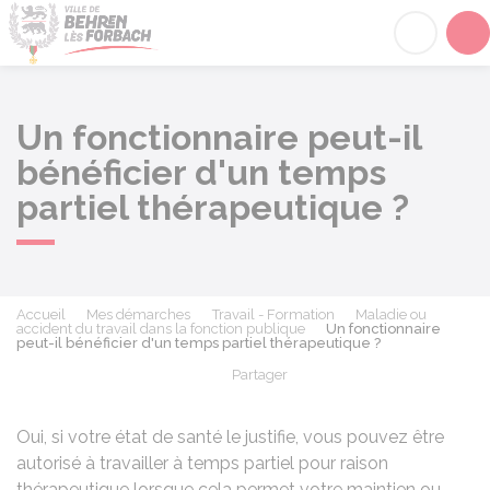
Behren-lès-Forbach
Acc
Un fonctionnaire peut-il
bénéficier d'un temps
partiel thérapeutique ?
Accueil
Mes démarches
Travail - Formation
Maladie ou
accident du travail dans la fonction publique
Un fonctionnaire
peut-il bénéficier d'un temps partiel thérapeutique ?
Partager
Partager sur Facebook
Partager sur X - Twit
Partager sur
Par
Oui, si votre état de santé le justifie, vous pouvez être
autorisé à travailler à temps partiel pour raison
thérapeutique lorsque cela permet votre maintien ou