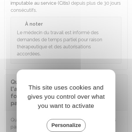
imputable au service (Citis)
depuis plus de 30 jours
consécutifs.
À noter
Le médecin du travail est informé des
demandes de temps partiel pour raison
thérapeutique et des autorisations
accordées.
Quels contrôles exerce
This site uses cookies and
l'administration employeur si un
fonctionnaire bénéficie d'un temps
gives you control over what
partiel thérapeutique ?
you want to activate
Quand vous demandez à prolonger votre temps
Personalize
partiel pour raison thérapeutique
au-delà de