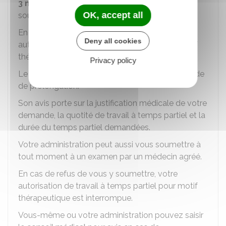
3 mois
, votre administration employeur vous
OK, accept all
soumet à un
examen
par un médecin agréé.
En cas de refus de vous y soumettre, votre
Deny all cookies
autorisation de travail à temps partiel pour motif
thérapeutique est interrompue.
Privacy policy
Le médecin agréé rend un avis sur votre demande
de prolongation.
Son avis porte sur la justification médicale de votre
demande, la quotité de travail à temps partiel et la
durée du temps partiel demandées.
Votre administration peut aussi vous soumettre à
tout moment à un examen par un médecin agréé.
En cas de refus de vous y soumettre, votre
autorisation de travail à temps partiel pour motif
thérapeutique est interrompue.
Vous-même ou votre administration pouvez saisir