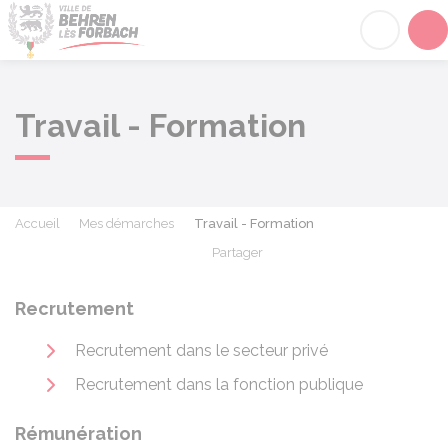
Behren-lès-Forbach
Acc
Travail - Formation
Accueil
Mes démarches
Travail - Formation
Partager
Partager sur Facebook
Partager sur X - Twit
Partager sur
Par
Recrutement
Recrutement dans le secteur privé
Recrutement dans la fonction publique
Rémunération