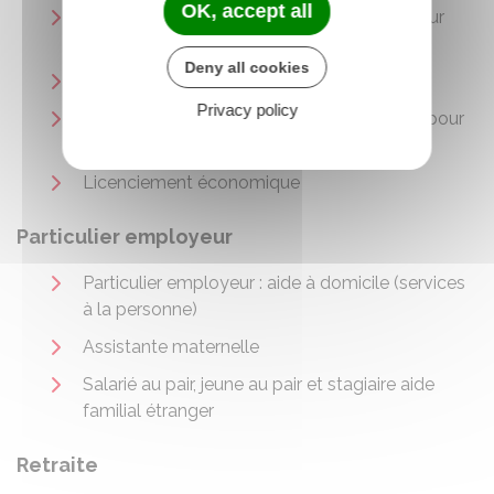
OK, accept all
Rupture du contrat de travail dans le secteur
privé
Deny all cookies
Quitter la fonction publique
Privacy policy
Licenciement d'un salarié du secteur privé pour
motif personnel
Licenciement économique
Particulier employeur
Particulier employeur : aide à domicile (services
à la personne)
Assistante maternelle
Salarié au pair, jeune au pair et stagiaire aide
familial étranger
Retraite