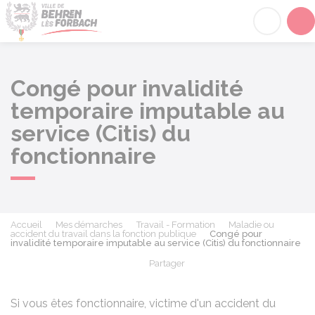
Behren-lès-Forbach
Acc
Congé pour invalidité
temporaire imputable au
service (Citis) du
fonctionnaire
Accueil
Mes démarches
Travail - Formation
Maladie ou
accident du travail dans la fonction publique
Congé pour
invalidité temporaire imputable au service (Citis) du fonctionnaire
Partager
Partager sur Facebook
Partager sur X - Twit
Partager sur
Par
Si vous êtes fonctionnaire, victime d'un accident du