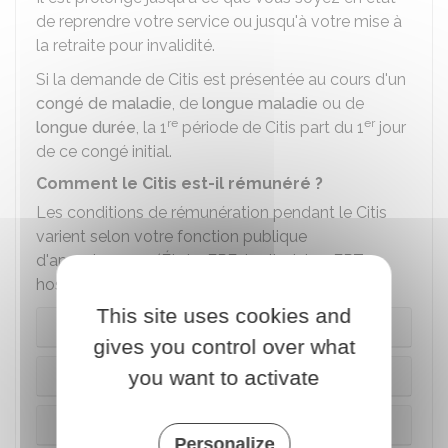
de reprendre votre service ou jusqu'à votre mise à
la retraite pour invalidité.
Si la demande de Citis est présentée au cours d'un
congé de maladie
, de
longue maladie
ou de
re
er
longue durée
, la 1
période de Citis part du 1
jour
de ce congé initial.
Comment le Citis est-il rémunéré ?
Les conditions de rémunération pendant le Citis
varient selon votre fonction publique
d'appartenance (État - FPE, territoriale - FPT,
hospitalière - FPH).
This site uses cookies and
FPE
gives you control over what
you want to activate
FPT
FPH
Personalize