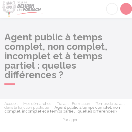
Behren-lès-Forbach
Acc
Agent public à temps
complet, non complet,
incomplet et à temps
partiel : quelles
différences ?
Accueil
Mes démarches
Travail - Formation
Temps de travail
dans la fonction publique
Agent public à temps complet, non
complet, incomplet et à temps partiel : quelles différences ?
Partager
Partager sur Facebook
Partager sur X - Twit
Partager sur
Par