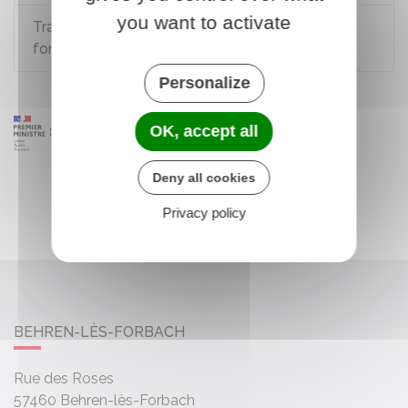
you want to activate
Travail à temps partiel d'un contractuel de la
fonction publique
Personalize
OK, accept all
Deny all cookies
Privacy policy
BEHREN-LÈS-FORBACH
Rue des Roses
57460
Behren-lès-Forbach