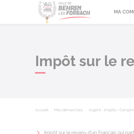
Behren-lès-F
MA COM
Impôt sur le r
Accueil
Mes démarches
Argent - Impôts - Conso
Impôt sur le revenu d'un Français qui par