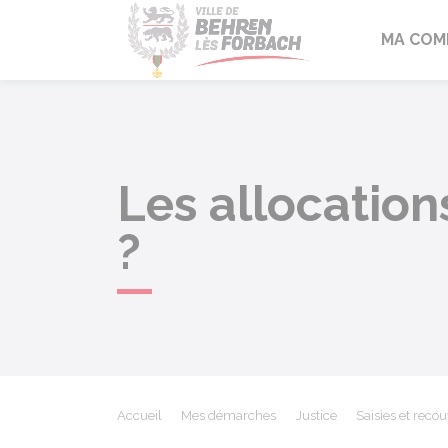
Behren-lès-F
MA COM
Les allocations
?
Accueil
Mes démarches
Justice
Saisies et rec