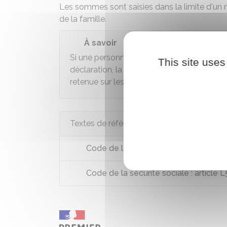
Les sommes sont saisies dans la limite d'un 
de la famille.
À savoir
Si une personne obtient une prestation fam
This site uses
déclaration, la
Caf
(ou la
MSA
) récupère c
retenue sur les versements à venir d'une au
Textes de référence
Code de la sécurité sociale : article 
Code de la sécurité sociale : article 