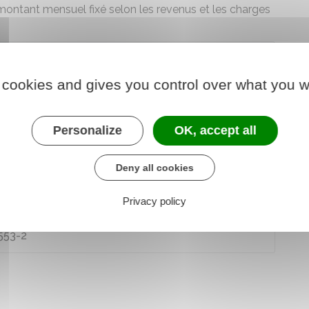
montant mensuel fixé selon les revenus et les charges
iliale après avoir fraudé ou fait une fausse
 cookies and gives you control over what you w
et
indu
. La
Caf
(ou
MSA
) peut notamment faire une
tre prestation familiale.
Personalize
OK, accept all
Deny all cookies
Privacy policy
L553-4
L553-2