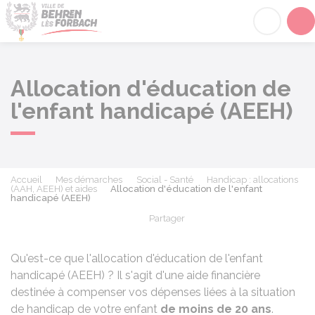
Behren-lès-Forbach
Acc
Allocation d'éducation de
l'enfant handicapé (AEEH)
Accueil
Mes démarches
Social - Santé
Handicap : allocations
(AAH, AEEH) et aides
Allocation d'éducation de l'enfant
handicapé (AEEH)
Partager
Partager sur Facebook
Partager sur X - Twit
Partager sur
Par
Qu'est-ce que l'allocation d'éducation de l'enfant
handicapé (AEEH) ? Il s'agit d'une aide financière
destinée à compenser vos dépenses liées à la situation
de handicap de votre enfant
de moins de 20 ans
.