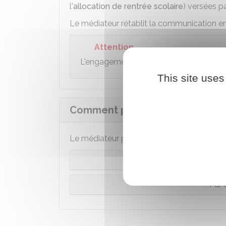
l'
allocation de rentrée scolaire
) versées pa
Le médiateur rétablit la communication ent
Attention
L'engagement d'un recours contentieux a
This site uses
Comment peut-on recourir au m
Le médiateur peut être saisi par internet ou
P
Par 