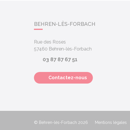
BEHREN-LÈS-FORBACH
Rue des Roses
57460
Behren-lès-Forbach
03 87 87 67 51
Contactez-nous
© Behren-lès-Forbach 2026
Mentions légales