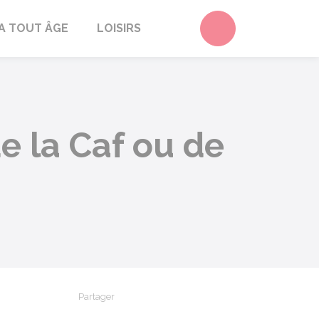
Accéder au form
A TOUT ÂGE
LOISIRS
 la Caf ou de
Partager
Partager sur Facebook
Partager sur X - Twitter
Partager sur Linkedin
Partager par em