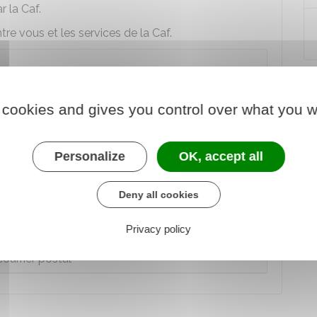
r la Caf.
re vous et les services de la Caf.
uprès du tribunal met fin à la médiation.
 cookies and gives you control over what you w
édiateur de la Caf ?
Personalize
OK, accept all
 par courrier postal :
Deny all cookies
ar internet
Privacy policy
courrier postal