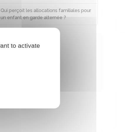
Qui perçoit les allocations familiales pour
un enfant en garde alternée ?
ant to activate