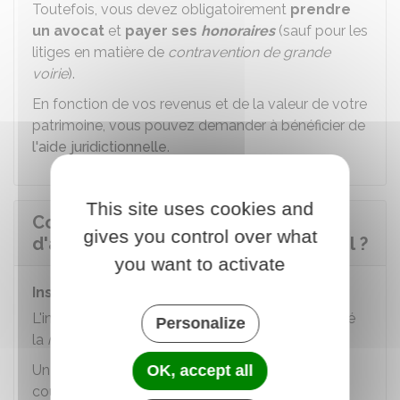
Toutefois, vous devez obligatoirement
prendre
un avocat
et
payer ses
honoraires
(sauf pour les
litiges en matière de
contravention de grande
voirie
).
En fonction de vos revenus et de la valeur de votre
patrimoine, vous pouvez demander à bénéficier de
l'aide juridictionnelle
.
This site uses cookies and
Comment la cour administrative
gives you control over what
d'appel traite-t-elle l'affaire en appel ?
you want to activate
Instruction
L'instruction débute dès que le
greffe
a enregistré
Personalize
la
requête
.
OK, accept all
Un
rapporteur
est désigné par le président de la
cour pour suivre l'instruction. Mais l'affaire est