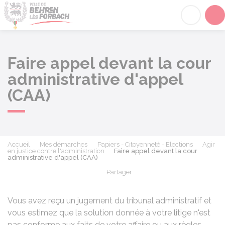
Behren-lès-Forbach
Acc
Faire appel devant la cour
administrative d'appel
(CAA)
Accueil
Mes démarches
Papiers - Citoyenneté - Élections
Agir
en justice contre l'administration
Faire appel devant la cour
administrative d'appel (CAA)
Partager
Partager sur Facebook
Partager sur X - Twit
Partager sur
Par
Vous avez reçu un jugement du tribunal administratif et
vous estimez que la solution donnée à votre litige n'est
pas conforme aux faits de votre affaire ou aux règles