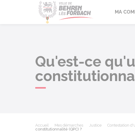
Behren-lès-F
MA COM
Qu'est-ce qu'u
constitutionna
Accueil
Mes démarches
Justice
Contestation d
constitutionnalité (QPC) ?