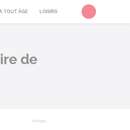
Accéder au form
A TOUT ÂGE
LOISIRS
ire de
Partager
Partager sur Facebook
Partager sur X - Twitter
Partager sur Linkedin
Partager par em