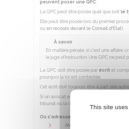
peuvent poser une QPC
.
La QPC peut être posée quel que soit
le 
Elle peut être posée lors du premier procès
ou
en recours devant le Conseil d'État
).
À savoir
En matière pénale, si c'est une affaire
cr
le juge
d'instruction
. Une QPC ne peut 
La QPC doit être posée par
écrit
et comp
pourquoi la loi est contestée.
Cet écrit doit toujours être à part des autr
Si un avocat est obligatoire dans une affai
tribunal ou la cour.
This site uses
Où s'adresser ?
Avocat