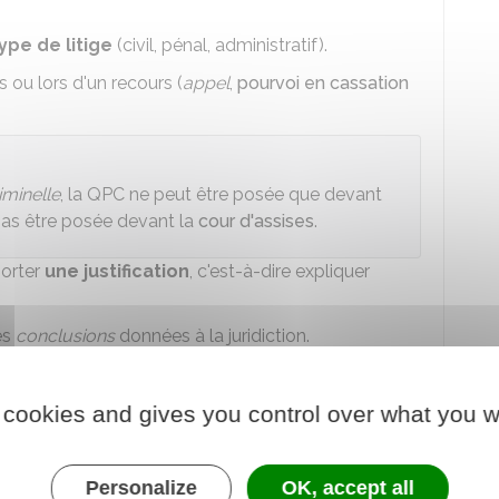
type de litige
(civil, pénal, administratif).
 ou lors d'un recours (
appel
,
pourvoi en cassation
iminelle
, la QPC ne peut être posée que devant
pas être posée devant la
cour d'assises
.
orter
une justification
, c'est-à-dire expliquer
es
conclusions
données à la juridiction.
re, c'est l'avocat qui va poser la QPC devant le
 cookies and gives you control over what you w
Personalize
OK, accept all