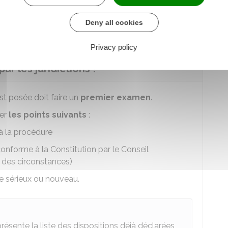
e payer un avocat, vous pouvez demander à
Deny all cookies
Privacy policy
r les juridictions ?
est posée doit faire un
premier examen
.
ner
les points suivants
:
u à la procédure
 conforme à la Constitution par le Conseil
 des circonstances)
re sérieux ou nouveau.
résente la liste des dispositions déjà déclarées