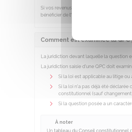
Si vos revenus ne vous permettent pas d
bénéficier de
l'aide juridictionnelle
.
Comment est examinée la QPC pa
La juridiction devant laquelle la question 
La juridiction saisie d'une QPC doit exami
Si la loi est applicable au litige o
Si la loi n'a pas déjà été déclarée
constitutionnel (sauf changement
Si la question posée a un caractè
À noter
Un
tableau du Conseil constitutionnel
p