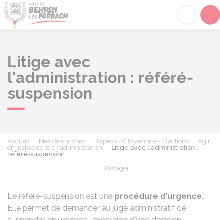
Behren-lès-Forbach
Acc
Litige avec
l'administration : référé-
suspension
Accueil
Mes démarches
Papiers - Citoyenneté - Élections
Agir
en justice contre l'administration
Litige avec l'administration :
référé-suspension
Partager
Partager sur Facebook
Partager sur X - Twit
Partager sur
Par
Le référé-suspension est une
procédure d'urgence
.
Elle permet de demander au juge administratif de
suspendre en urgence l'exécution d'une décision