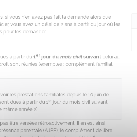
es, si vous n'en avez pas fait la demande alors que
er, vous avez un délai de 2 ans à partir du jour où les
es pour les demander.
er
dues à partir du
1
jour du
mois civil
suivant
celui au
roit sont réunies (exemples :
complément familial
,
ir les prestations familiales depuis le 10 juin de
er
sont dues à partir du 1
jour du mois civil suivant,
tte même année X.
pas être versées rétroactivement. Il en est ainsi
 présence parentale (AJPP)
, le
complément de libre