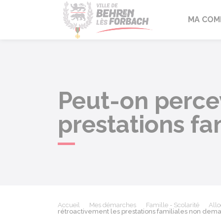
Behren-lès-F
MA COM
Peut-on percev
prestations f
Accueil
Mes démarches
Famille - Scolarité
Allo
rétroactivement les prestations familiales non dem