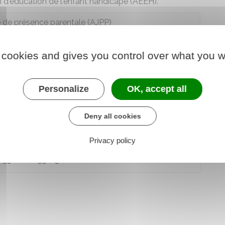
n d'éducation de l'enfant handicapé (AEEH)
.
re de présence parentale (AJPP)
 choix du mode de garde (CMG)
 cookies and gives you control over what you w
on de l'enfant handicapé (AEEH)
Personalize
OK, accept all
Deny all cookies
 L553-1 à L553-5
Privacy policy
 R552-1 à R552-3