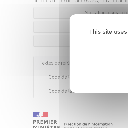
choix du mode de garde (CMG)
et l'
allocatio
Allocation journaliè
Complément de libre
This site uses
Allocation d'éducati
Textes de référence
Code de la sécurité sociale : articles
Code de la sécurité sociale : articles