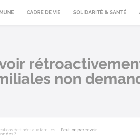
orbach
MUNE
CADRE DE VIE
SOLIDARITÉ & SANTÉ
oir rétroactivement
amiliales non deman
cations destinées aux familles
Peut-on percevoir
andées ?