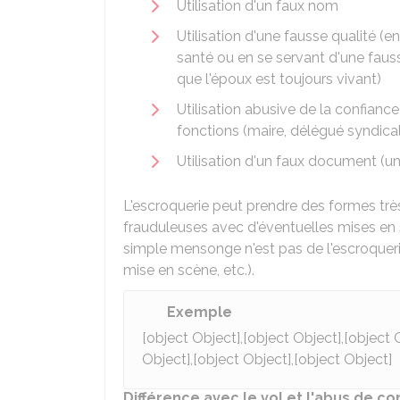
Utilisation d'un faux nom
Utilisation d'une fausse qualité (e
santé ou en se servant d'une faus
que l'époux est toujours vivant)
Utilisation abusive de la confianc
fonctions (maire, délégué syndical,
Utilisation d'un faux document (u
L'escroquerie peut prendre des formes trè
frauduleuses avec d'éventuelles mises en s
simple mensonge n'est pas de l'escroquerie
mise en scène, etc.).
Exemple
[object Object],[object Object],[object 
Object],[object Object],[object Object]
Différence avec le vol et l'abus de co