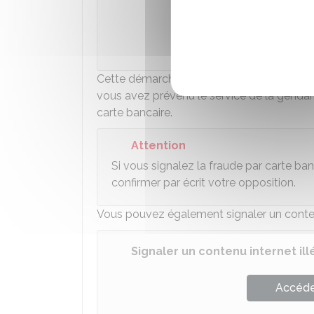
Accéder
Ministèr
Cette démarche sur Perceval est généra
vous avez prévenu le service de la gendarm
carte bancaire.
Attention
Si vous signalez la fraude par carte ban
confirmer par écrit votre opposition.
Vous pouvez également signaler un contenu
Signaler un contenu internet ill
Accéder