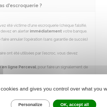
as d'escroquerie ?
z été victime d'une escroquerie (chèque falsifié,
s devez en alerter
immédiatement
votre banque.
aire annuler l'opération (sans garantie de succès)
re ont été utilisées par l'escroc, vous devez
e en ligne Perceval
, pour faire un signalement de
bancaire (Perceval)
 cookies and gives you control over what you w
 Préparez vos identifiants et votre numéro de
Personalize
OK, accept all