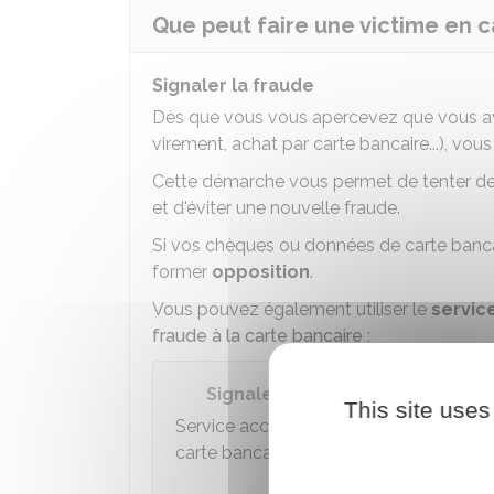
Que peut faire une victime en c
Signaler la fraude
Dès que vous vous apercevez que vous ave
virement, achat par carte bancaire...), vou
Cette démarche vous permet de tenter de f
et d'éviter une nouvelle fraude.
Si vos chèques ou données de carte bancai
former
opposition
.
Vous pouvez également utiliser le
servic
fraude à la carte bancaire
:
Signaler une fraude à la carte 
This site uses
Service accessible via
FranceConnect
.
carte bancaire.