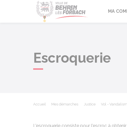
Behren-lès-F
MA COM
Escroquerie
Accueil
Mes démarches
Justice
Vol - Vandalism
L'escroquerie consiste pour l'escroc à obtenir