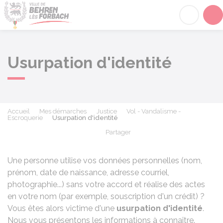
Behren-lès-Forbach
Acc
Usurpation d'identité
Accueil
Mes démarches
Justice
Vol - Vandalisme -
Escroquerie
Usurpation d'identité
Partager
Partager sur Facebook
Partager sur X - Twit
Partager sur
Par
Une personne utilise vos données personnelles (nom,
prénom, date de naissance, adresse courriel,
photographie...) sans votre accord et réalise des actes
en votre nom (par exemple, souscription d'un crédit) ?
Vous êtes alors victime d'une
usurpation d'identité
.
Nous vous présentons les informations à connaître.