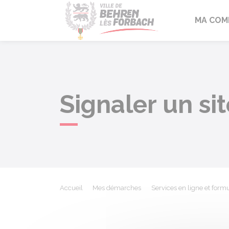
Behren-lès-F
MA COM
Signaler un si
Accueil
Mes démarches
Services en ligne et formu