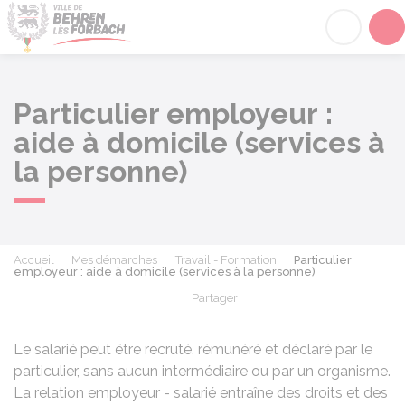
Behren-lès-Forbach
Acc
Particulier employeur :
aide à domicile (services à
la personne)
Accueil
Mes démarches
Travail - Formation
Particulier
employeur : aide à domicile (services à la personne)
Partager
Partager sur Facebook
Partager sur X - Twit
Partager sur
Par
Le salarié peut être recruté, rémunéré et déclaré par le
particulier, sans aucun intermédiaire ou par un organisme.
La relation employeur - salarié entraîne des droits et des