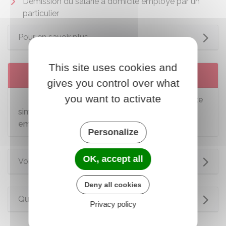
Démission du salarié à domicile employé par un
particulier
Pour en savoir plus
This site uses cookies and
Services en ligne et formulaires
gives you control over what
you want to activate
Modèle de lettre de licenciement pour faute
simple ou grave du salarié du particulier
employeur
Personalize
OK, accept all
Voir aussi
Deny all cookies
Questions ? Réponses !
Privacy policy