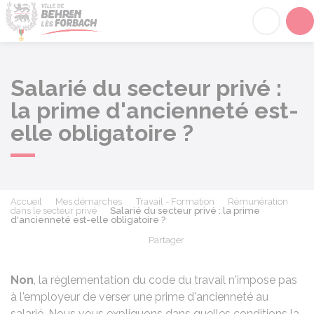
Behren-lès-Forbach
Acc
Salarié du secteur privé :
la prime d'ancienneté est-
elle obligatoire ?
Accueil
Mes démarches
Travail - Formation
Rémunération
dans le secteur privé
Salarié du secteur privé : la prime
d'ancienneté est-elle obligatoire ?
Partager
Partager sur Facebook
Partager sur X - Twit
Partager sur
Par
Non
, la réglementation du code du travail n'impose pas
à l'employeur de verser une prime d'ancienneté au
salarié. Nous vous expliquons dans quelles conditions la