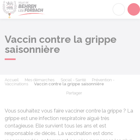
Behren-lès-Forbach
Acc
Vaccin contre la grippe
saisonnière
Accueil
Mes démarches
Social - Santé
Prévention -
Vaccinations
Vaccin contre la grippe saisonnière
Partager
Partager sur Facebook
Partager sur X - Twit
Partager sur
Par
Vous souhaitez vous faire vacciner contre la grippe ? La
grippe est une infection respiratoire aiguë très
contagieuse. Elle survient tous les ans et est
responsable de décès. La vaccination est donc