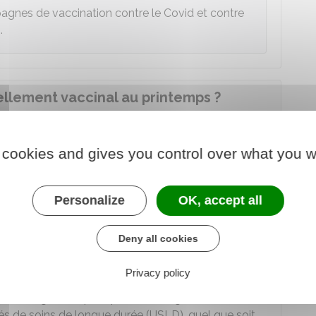
pagnes de vaccination contre le Covid et contre
.
ellement vaccinal au printemps ?
e vaccin est recommandée au printemps pour
 cookies and gives you control over what you w
emps 2025 vise à protéger les personnes les plus à
Personalize
OK, accept all
la maladie.
Deny all cookies
t plus
Privacy policy
l que soit leur âge
s d'hébergement pour personnes âgées
s de soins de longue durée (USLD), quel que soit