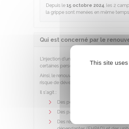
Depuis le
15 octobre 2024
, les 2 cam
la grippe sont menées en même temps
Qui est concerné par le renouv
L'injection d'une dose supplémentaire d
This site uses
certaines personnes.
Ainsi, le renouvellement vaccinal au print
risque de développer une forme grave de 
Il s'agit :
Des personnes âgées de 80 ans e
Des patients immunodéprimés, que
Des résidents des établissement
dépendantes (EHPAD) et des unité