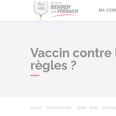
Behren-lès-F
MA COM
Vaccin contre 
règles ?
Accueil
Mes démarches
Social - Santé
Covid-19