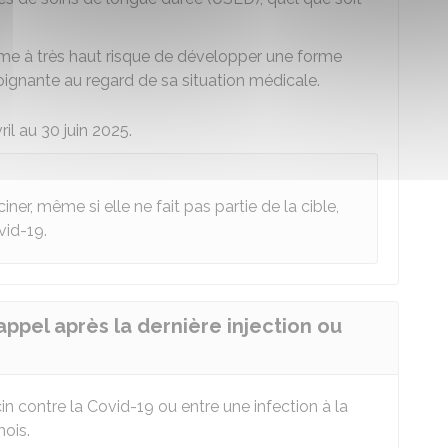
me à très haut risque de développer une forme
oignante au regard de sa situation médicale.
il au 30 juin 2025.
ner, même si elle ne fait pas partie de la cible,
vid-19.
appel après la dernière injection ou
in contre la Covid-19 ou entre une infection à la
ois.