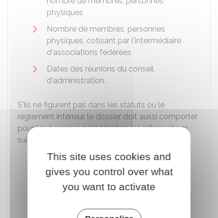
nombre de membres, personnes
physiques
Nombre de membres, personnes
physiques, cotisant par l'intermédiaire
d'associations fédérées
Dates des réunions du conseil
d'administration.
S'ils ne figurent pas dans les statuts ou le
règlement intérieur, le dossier doit aussi comporter
pour les 3 années précédentes, les informations
suivantes :
This site uses cookies and
Conditions permettant l'accès aux
comptes de l'association par tous ses
gives you control over what
membres
you want to activate
Délai de communication permettant aux
membres de prendre connaissance à