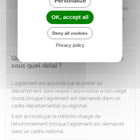
Personalize
l'avance des documents sur lesquels ils
ont à se prononcer en assemblée générale
OK, accept all
Conditions de déroulement des votes de
l'assemblée générale.
Deny all cookies
Privacy policy
Qui accorde l'agrément à une APE et
sous quel délai ?
L'agrément est accordé par le préfet du
département dans lequel l'association a son siège
social lorsque l'agrément est demandé dans un
cadre départemental ou régional.
Il est accordé par le ministre chargé de
l'environnement lorsque l'agrément est demandé
dans un cadre national.