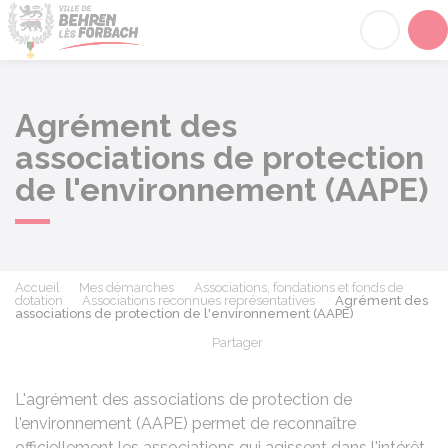
Behren-lès-Forbach
Acc
Agrément des
associations de protection
de l'environnement (AAPE)
Accueil
Mes démarches
Associations, fondations et fonds de
dotation
Associations reconnues représentatives
Agrément des
associations de protection de l'environnement (AAPE)
Partager
Partager sur Facebook
Partager sur X - Twit
Partager sur
Par
L'agrément des associations de protection de
l'environnement (AAPE) permet de reconnaître
officiellement les associations qui agissent dans l'intérêt