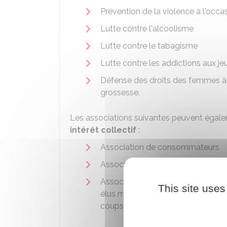
Prévention de la violence à l'occa
Lutte contre l'alcoolisme
Lutte contre le tabagisme
Lutte contre les addictions aux je
Défense des droits des femmes à a
grossesse.
Les associations suivantes peuvent égalem
intérêt collectif
:
Association de consommateurs
Association familiales
Association départementale des ma
This site uses
élus municipaux à la suite d'injur
coups et blessures du fait de leur