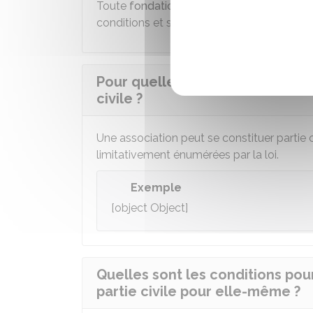
Toute
fondation reconnue d'utilité publiq
conditions et sous les mêmes réserves qu
Pour quelles infractions une ass
civile ?
Une association peut se constituer partie c
limitativement énumérées par la loi.
Exemple
[object Object]
Quelles sont les conditions pou
partie civile pour elle-même ?