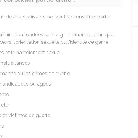
'un des buts suivants peuvent se constituer partie
rimination fondées sur l'origine nationale, ethnique,
mœurs, l'orientation sexuelle ou l'identité de genre
es et le harcèlement sexuel
maltraitances
umanité ou les crimes de guerre
 handicapées ou âgées
isme
reté
et victimes de guerre
re
ux