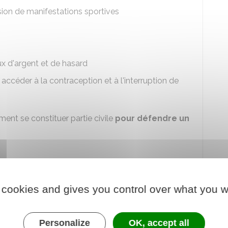
sion de manifestations sportives
ux d'argent et de hasard
ccéder à la contraception et à l'interruption de
ent se constituer partie civile
pour défendre un
ires dans toutes les instances introduites par les
 cookies and gives you control over what you w
es, d'outrages, de diffamations, de menaces ou de
s fonctions.
Personalize
OK, accept all