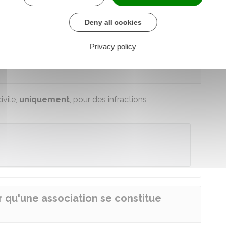
ue
peut se porter partie civile dans les mêmes
e l'ensemble de ces associations.
Deny all cookies
Privacy policy
ociation peut-elle se constituer partie
ivile,
uniquement
, pour des infractions
r qu'une association se constitue