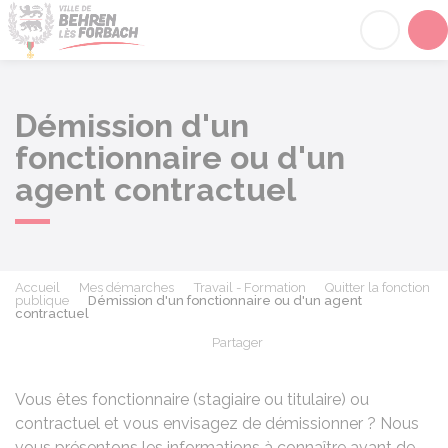
Behren-lès-Forbach
Acc
Démission d'un
fonctionnaire ou d'un
agent contractuel
Accueil
Mes démarches
Travail - Formation
Quitter la fonction
publique
Démission d'un fonctionnaire ou d'un agent
contractuel
Partager
Partager sur Facebook
Partager sur X - Twit
Partager sur
Par
Vous êtes fonctionnaire (stagiaire ou titulaire) ou
contractuel et vous envisagez de démissionner ? Nous
vous présentons les informations à connaître avant de