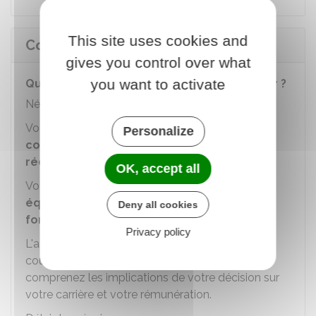
This site uses cookies and
Contractuel
gives you control over what
you want to activate
Quelle est la procédure pour démissionner ?
Nécessité d'un écrit
Vous devez présenter votre démission
par
Personalize
courrier recommandé avec accusé de
réception
.
OK, accept all
Votre courrier doit exprimer votre
volonté non
équivoque de cesser définitivement vos
Deny all cookies
fonctions
.
Privacy policy
L'administration peut s'assurer, par exemple au
cours d'un entretien, que vous connaissez et
comprenez les implications de votre décision sur
votre carrière et votre rémunération.