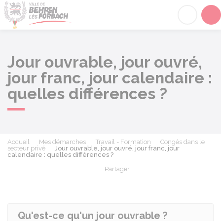
Behren-lès-Forbach
Acc
Jour ouvrable, jour ouvré,
jour franc, jour calendaire :
quelles différences ?
Accueil
Mes démarches
Travail - Formation
Congés dans le
secteur privé
Jour ouvrable, jour ouvré, jour franc, jour
calendaire : quelles différences ?
Partager
Partager sur Facebook
Partager sur X - Twit
Partager sur
Par
Qu'est-ce qu'un jour ouvrable ?