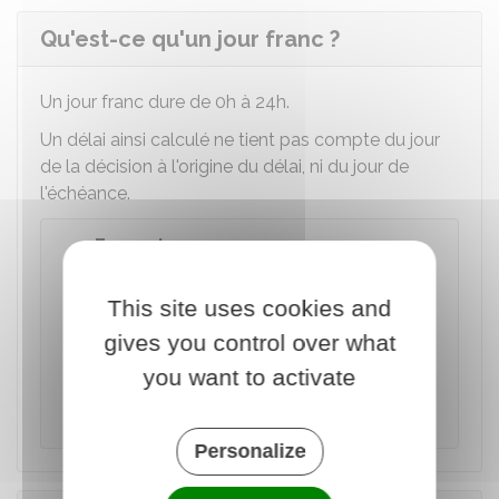
Qu'est-ce qu'un jour franc ?
Un jour franc dure de 0h à 24h.
Un délai ainsi calculé ne tient pas compte du jour
de la décision à l'origine du délai, ni du jour de
l'échéance.
Exemple
Si le délai s'achève un samedi ou un
dimanche, il est reporté au lundi. Si le délai
This site uses cookies and
s'achève un jour férié, il est reporté d'un jour.
gives you control over what
Ainsi, si un délai s'achève un samedi et le
you want to activate
lundi suivant est un jour férié, il est reporté au
mardi.
Personalize