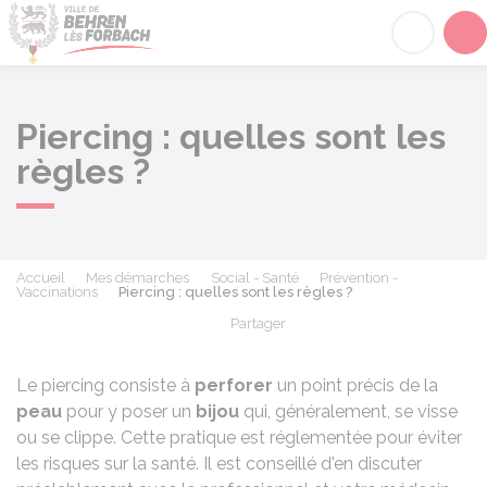
Behren-lès-Forbach
Acc
Piercing : quelles sont les
règles ?
Accueil
Mes démarches
Social - Santé
Prévention -
Vaccinations
Piercing : quelles sont les règles ?
Partager
Partager sur Facebook
Partager sur X - Twit
Partager sur
Par
Le piercing consiste à
perforer
un point précis de la
peau
pour y poser un
bijou
qui, généralement, se visse
ou se clippe. Cette pratique est réglementée pour éviter
les risques sur la santé. Il est conseillé d'en discuter