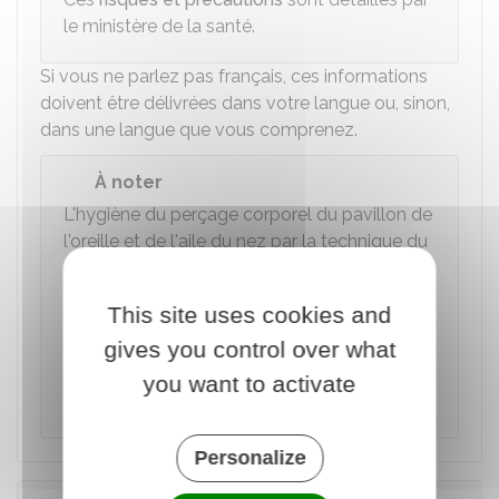
le ministère de la santé.
Si vous ne parlez pas français, ces informations
doivent être délivrées dans votre langue ou, sinon,
dans une langue que vous comprenez.
À noter
L'hygiène du perçage corporel du pavillon de
l'oreille et de l'aile du nez par la technique du
pistolet perce-oreille connaît des
particularités. Un
résumé
de ces règles a été
This site uses cookies and
élaboré par le ministère de la santé. Ce
gives you control over what
professionnel doit se déclarer à l'
ARS
et si
vous êtes mineur, il faut l'accord du parent ou
you want to activate
du tuteur.
Personalize