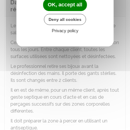
Dans quelles conditions doit se
OK, accept all
réaliser la pose d'un piercing ?
Deny all cookies
Le professionnel doit réaliser le piercing dans une
Privacy policy
salle dédiée
exclusivement
à cette opération.
Cette salle doit être nettoyée par décontamination
tous les jours. Entre chaque client, toutes les
surfaces utilisées sont nettoyées et désinfectées.
Le professionnel retire ses bijoux avant la
désinfection des mains. Il porte des gants stériles.
Ils sont changés entre 2 clients.
Il en est de même, pour un même client, après tout
geste septique en cours d'acte et en cas de
perçages successifs sur des zones corporelles
différentes.
Il doit préparer la zone à percer en utilisant un
antiseptique.