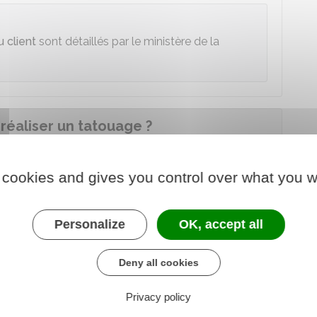
 client
sont détaillés par le ministère de la
 réaliser un tatouage ?
exclusivement
dans une salle dédiée à cette
 cookies and gives you control over what you w
mination tous les jours. Entre chaque client, toutes
sinfectées.
Personalize
OK, accept all
ant la désinfection des mains et porter des gants à
Deny all cookies
 2 clients, et, au minimum, toutes les 2 heures au
Privacy policy
nt un antiseptique.