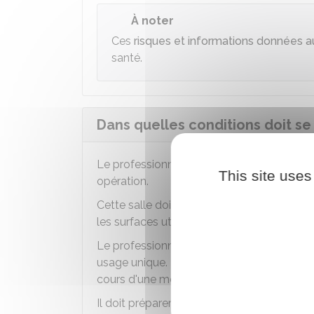
À noter
Ces
risques et informations données au
santé.
Dans quelles conditions doit se
Le professionnel doit réaliser le tatouage
This site uses
opération.
Cette salle doit être nettoyée par déconta
les surfaces utilisées sont nettoyées et dé
Le professionnel doit retirer ses bijoux av
usage unique. Les gants sont changés entre
cours d'une même intervention.
Il doit préparer la zone à tatouer en utilisa