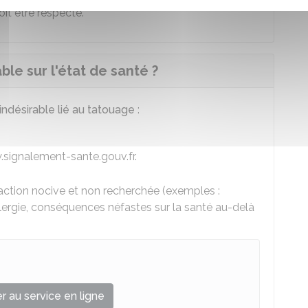
oit être respecté.
ble sur l'état de santé ?
 indésirable lié au tatouage
:
.signalement-sante.gouv.fr.
réaction nocive et non recherchée (exemples :
llergie, conséquences néfastes sur la santé au-delà
 au service en ligne