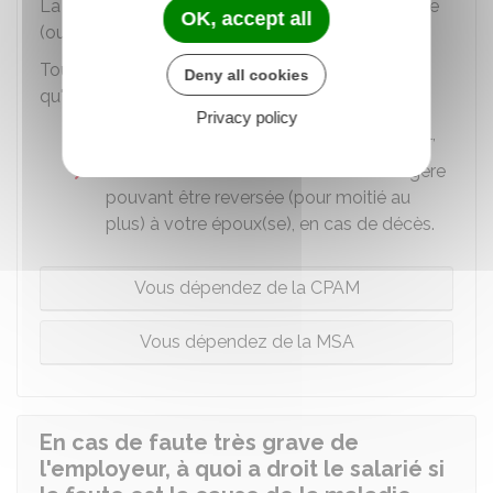
La rente d'incapacité est versée chaque trimestre
OK, accept all
(ou chaque mois en cas d'IPP d'au moins
50 %
).
Toutefois, vous pouvez demander à la CPAM
Deny all cookies
qu'une partie de votre rente :
Privacy policy
vous soit versée sous forme d'un capital,
et/ou serve à constituer une rente viagère
pouvant être reversée (pour moitié au
plus) à votre époux(se), en cas de décès.
Vous dépendez de la CPAM
Vous dépendez de la MSA
En cas de faute très grave de
l'employeur, à quoi a droit le salarié si