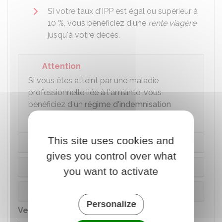
Si votre taux d'IPP est égal ou supérieur à
10 %
, vous bénéficiez d'une
rente viagère
jusqu'à votre décès.
Attention
Si vous êtes atteint par une maladie
professionnelle liée à l'amiante, vous
bénéficiez d'un
régime d'indemnisation
spécifique
.
This site uses cookies and
Taux d'incapacité inférieur à 10%
gives you control over what
Taux d'incapacité entre 10% et 80%
you want to activate
Taux d'incapacité à partir de 80%
Personalize
Versement de la rente