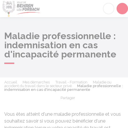
Behren-lès-Forbach
Acc
Maladie professionnelle :
indemnisation en cas
d'incapacité permanente
Accueil
Mes démarches
Travail - Formation
Maladie ou
accident du travail dans le secteur privé
Maladie professionnelle :
indemnisation en cas d'incapacité permanente
Partager
Partager sur Facebook
Partager sur X - Twit
Partager sur
Par
Vous êtes atteint d'une maladie professionnelle et vous
souhaitez savoir si vous pouvez bénéficier d'une
indemnisation lorsque votre capacité de travail est