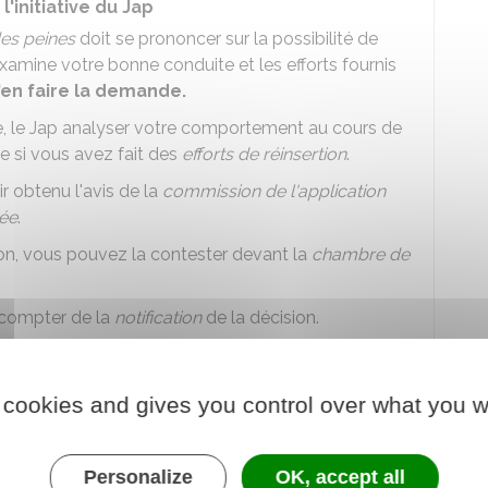
'initiative du Jap
des peines
doit se prononcer sur la possibilité de
examine votre bonne conduite et les efforts fournis
'en faire la demande.
, le
Jap
analyser votre comportement au cours de
e si vous avez fait des
efforts de réinsertion
.
r obtenu l'avis de la
commission de l'application
vée
.
sion, vous pouvez la contester devant la
chambre de
compter de la
notification
de la décision.
 cookies and gives you control over what you w
Personalize
OK, accept all