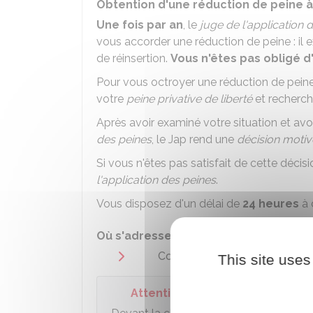
Obtention d'une réduction de peine à l
Une fois par an
, le
juge de l'application 
vous accorder une réduction de peine : il 
de réinsertion.
Vous n'êtes pas obligé d
Pour vous octroyer une réduction de peine
votre
peine privative de liberté
et recherch
Après avoir examiné votre situation et avoi
des peines
, le
Jap
rend une
décision moti
Si vous n'êtes pas satisfait de cette déci
l'application des peines
.
Vous disposez d'un délai de
24 heures
à 
Où s'adresser ?
Cour d'appel
This site uses
Attention