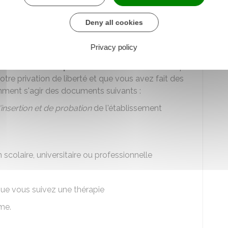
peines, vous devez être assisté d'un avocat.
à la suite de la demande du condamné
Deny all cookies
 réduction de peine en déposant une
requête
au
Privacy policy
de
tout élément permettant de
démontrer
que
tre privation de liberté et que vous avez fait des
amment s'agir des documents suivants :
'insertion et de probation
de l'établissement
n scolaire, universitaire ou professionnelle
que vous suivez une thérapie
me.