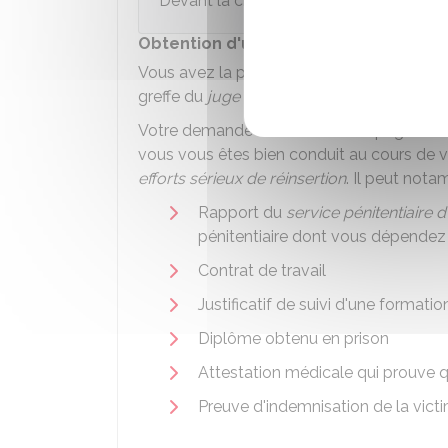
Devant la chambre de l'application des 
Obtention d'une réduction de peine 
Vous avez la possibilité de solliciter une
greffe du
juge de l'application des peines
.
Votre demande doit être accompagnée 
vous vous êtes bien conduit au cours de vo
efforts sérieux de réinsertion
. Il peut not
Rapport du
service pénitentiaire d
pénitentiaire dont vous dépendez
Contrat de travail
Justificatif de suivi d'une formatio
Diplôme obtenu en prison
Attestation médicale qui prouve 
Preuve d'indemnisation de la victi