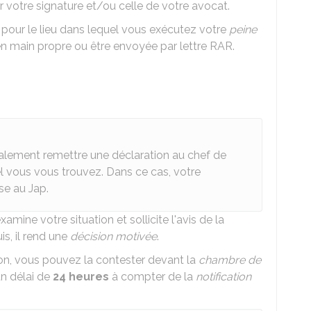
otre signature et/ou celle de votre avocat.
our le lieu dans lequel vous exécutez votre
peine
 en main propre ou être envoyée par lettre
RAR
.
alement remettre une déclaration au chef de
el vous vous trouvez. Dans ce cas, votre
se au
Jap
.
examine votre situation et sollicite l'avis de la
uis, il rend une
décision motivée
.
sion, vous pouvez la contester devant la
chambre de
un délai de
24 heures
à compter de la
notification