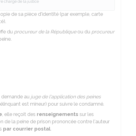
re chargé de la justice
pie de sa pièce d'identité (par exemple, carte
té).
effe du
procureur de la République
ou du
procureur
peine.
la demande au
juge de l'application des peines
délinquant est mineur) pour suivre le condamné.
e
, elle reçoit des
renseignements
sur les
n de la peine de prison prononcée contre l'auteur
es
par courrier postal
.