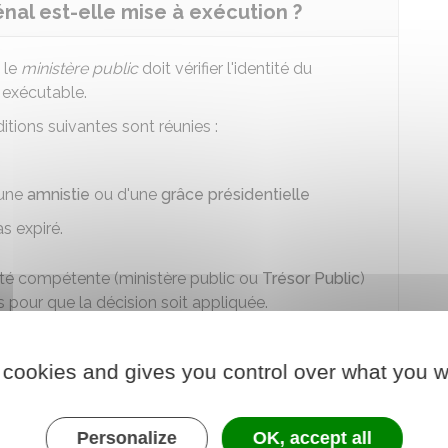
nal est-elle mise à exécution ?
 le
ministère public
doit vérifier l'identité du
 exécutable.
itions suivantes sont réunies :
'une
amnistie
ou d'une
grâce présidentielle
s expiré.
rité compétente (ministère public ou
Trésor Public
)
pour que la décision soit appliquée.
ine d'amende
 cookies and gives you control over what you w
sion de permis, confiscation d'un objet, etc.)
Personalize
OK, accept all
 (prison, détention à domicile, etc.)