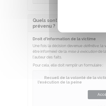
Quels sont les droits de la vic
prévenu ?
Droit d'information de la victime
Une fois la décision devenue
définitive
, la
être informée) de la
mise à exécution
de la
l'auteur des faits.
Pour cela, elle doit remplir un formulaire :
Recueil de la volonté de la vic
l'exécution de la peine
Accé