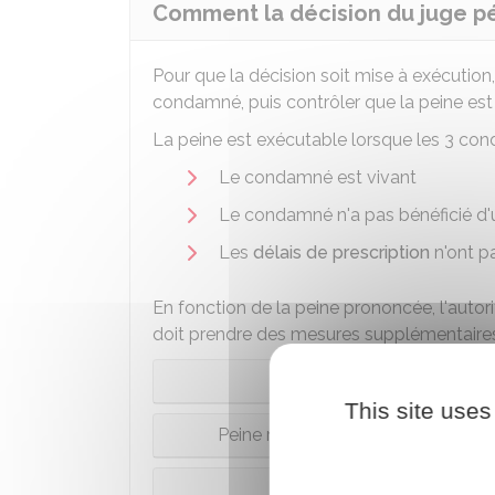
Comment la décision du juge pé
Pour que la décision soit mise à exécution,
condamné, puis contrôler que la peine est
La peine est exécutable lorsque les 3 cond
Le condamné est vivant
Le condamné n'a pas bénéficié d
Les
délais de prescription
n'ont pa
En fonction de la peine prononcée, l'auto
doit prendre des mesures supplémentaires 
Pe
This site uses
Peine restrictive de liberté (suspen
Peine privative de liberté