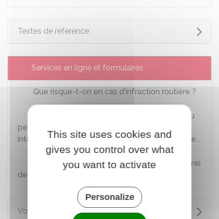
Textes de référence
Services en ligne et formulaires
Que risque-t-on en cas d'infraction routière ?
Consulter et télécharger les informations du
permis de conduire : solde de points, relevé
This site uses cookies and
intégral, attestation de droit à conduire sécurisée...
gives you control over what
Faire un recours en ligne concernant le permis
you want to activate
de conduire
Personalize
Voir aussi