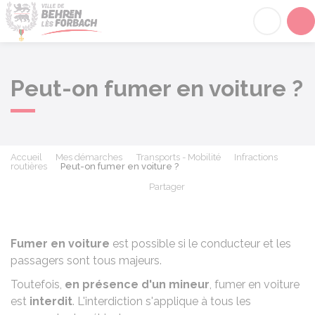
Behren-lès-Forbach
Acc
Peut-on fumer en voiture ?
Accueil
Mes démarches
Transports - Mobilité
Infractions
routières
Peut-on fumer en voiture ?
Partager
Partager sur Facebook
Partager sur X - Twit
Partager sur
Par
Fumer en voiture
est possible si le conducteur et les
passagers sont tous majeurs.
Toutefois,
en présence d'un mineur
, fumer en voiture
est
interdit
. L'interdiction s'applique à tous les