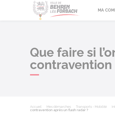
Behren-lès-F
MA COM
Que faire si l’
contravention 
Accueil
Mes démarches
Transports - Mobilité
In
contravention après un flash radar ?