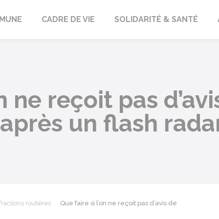
orbach
MUNE
CADRE DE VIE
SOLIDARITÉ & SANTÉ
on ne reçoit pas d’avi
après un flash rada
fractions routières
Que faire si l’on ne reçoit pas d’avis de