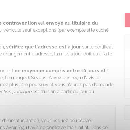
e contravention
est
envoyé au titulaire du
du véhicule sauf exceptions (par exemple si le cliché
on,
vérifiez que l'adresse est à jour
sur le certificat
 de changement d'adresse,
la mise à jour doit être faite
ion est
en moyenne compris entre 10 jours et 1
ile, feu rouge…). Si vous n'avez pas reçu d'avis de
rrez plus être poursuivi et vous n'aurez pas d'amende
'action publique
est d'un an à partir du jour où
at d'immatriculation, vous risquez de recevoir
s avoir reçu l'avis de contravention initial. Dans ce