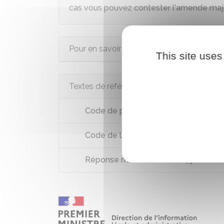
cas vous pouvez
contester l'amende ma
Pour en savoir plus
This site uses
Textes de référence
Code de procédure pénale : articles 1
Code de la route : article R130-11
Réponse ministérielle du 14 janvier 20