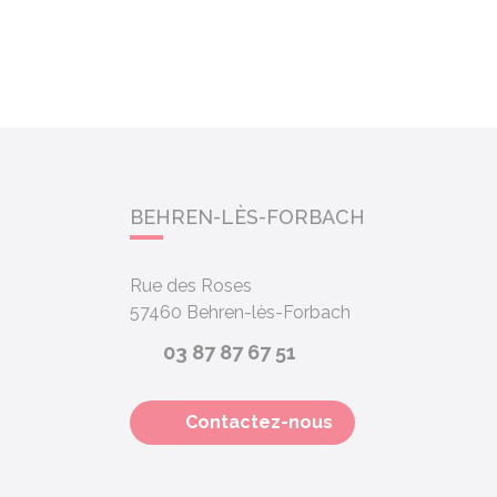
BEHREN-LÈS-FORBACH
Rue des Roses
57460
Behren-lès-Forbach
03 87 87 67 51
Contactez-nous