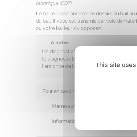
technique (DDT)
.
Le bailleur doit annexer ce dossier au bail 
du bail. Il vous est transmis par voie dématér
ou votre bailleur s'y opposez.
À noter
les diagnostics doivent être réalisés avant
le diagnostic bruit et l'état des risques),
This site uses
l'annonce de location.
Pour en savoir plus
Mémo sur les diagnostics immobiliers
Information sur les risques naturels