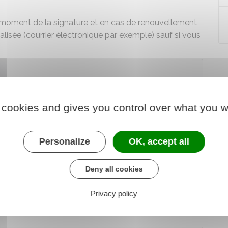
au moment de la signature et en cas de renouvellement
ialisée (courrier électronique par exemple) sauf si vous
 la location par un
diagnostiqueur certifié
(sauf pour
 de préférence avant même la publication de
 cookies and gives you control over what you w
Personalize
OK, accept all
Deny all cookies
 en cas de vente ou de location
Privacy policy