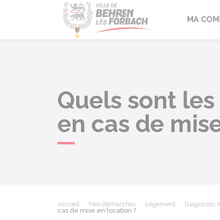
Behren-lès-F
MA COM
Quels sont les
en cas de mise
Accueil
Mes démarches
Logement
Diagnostic 
cas de mise en location ?