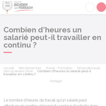
Behren-lès-Forbach
Acc
Combien d'heures un
salarié peut-il travailler en
continu ?
Accueil
Mes démarches
Travail - Formation
Temps de travail
dans le secteur privé
Combien d'heures un salarié peut-il
travailler en continu ?
Partager
Partager sur Facebook
Partager sur X - Twit
Partager sur
Par
Le nombre d'heures de travail qu'un salarié peut
effectuer en continu dépend du secteur d'activité dans