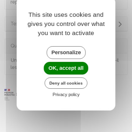
repos (pour certains véhicules)
This site uses cookies and
gives you control over what
Textes de référence
you want to activate
Questions ? Réponses !
Personalize
Un ressortissant européen salarié en France a-t-il
les mêmes droits qu'un salarié français ?
OK, accept all
Deny all cookies
Privacy policy