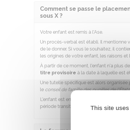
Comment se passe le placement
sous X ?
Votre enfant est remis à l'Ase.
Un procès-verbal est établi. Il mentionne 
de le donner. Si vous le souhaitez, il cont
les origines de votre enfant, les raisons et
À partir de ce moment, l'enfant n'a plus d
titre provisoire
à la date à laquelle est é
Une tutelle spécifique est alors organisée 
le
conseil de famille des pupilles de l'État
p
L'enfant est ensuite placé dans une poup
période transitoire.
This site uses