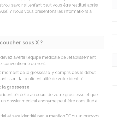
t/ou savoir si l'enfant peut vous être restitué après
ce (Ase) ? Nous vous présentons les informations à
coucher sous X ?
devez avertir l'équipe médicale de l'établissement
ue, conventionné ou non).
t moment de la grossesse, y compris dès le début,
ntissant la confidentialité de votre identité.
t la grossesse
 identité réelle au cours de votre grossesse et que
n dossier médical anonyme peut être constitué à
itial et sera identifié par la mention "X" ou un prénom