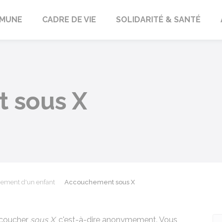
orbach
MUNE
CADRE DE VIE
SOLIDARITÉ & SANTÉ
 sous X
cement d'un enfant
Accouchement sous X
ccoucher
sous X
, c'est-à-dire anonymement. Vous