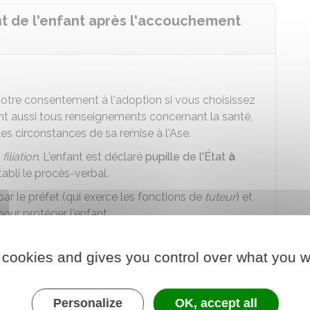
 de l'enfant après l'accouchement
votre consentement à l'adoption si vous choisissez
ient aussi tous renseignements concernant la santé,
 les circonstances de sa remise à l'Ase.
e
filiation
. L'enfant est déclaré
pupille de l'État
à
tabli le procès-verbal.
par le préfet (qui exerce les fonctions de
tuteur
) et
our protéger l'enfant.
onnière ou auprès d'une
famille d'accueil
pour une
 cookies and gives you control over what you w
Personalize
OK, accept all