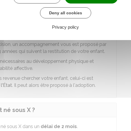
peut-elle revenir sur sa décision ?
Deny all cookies
evenir sur votre décision et
reconnaître votre
endant ce délai.
Privacy policy
optable.
écision, un accompagnement vous est proposé par
années qui suivent la restitution de votre enfant.
ons nécessaires au développement physique et
bilité affective.
s revenue chercher votre enfant, celui-ci est
 l'État
. Il peut alors être proposé à l'adoption.
 né sous X ?
 né sous X dans un
délai de 2 mois
.