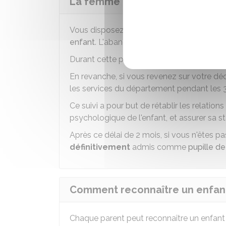
La femme qui a accouché sous X 
Vous disposez d'un délai de
2 mois
pour r
enfant
. L'abandon reste donc provisoire p
Durant cette période, l'enfant n'est pas ad
En revanche, si vous revenez sur votre d
les services du département pendant les 3 
Ce suivi a pour but de rétablir les relati
psychologique de l'enfant, et assurer sa sta
Après ce délai de 2 mois, si vous n'êtes pa
définitivement
admis comme
pupille de
Comment reconnaître un enfant
Chaque parent peut reconnaître un enfant