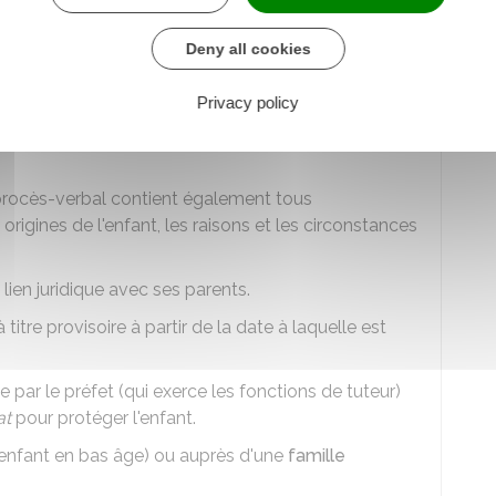
Deny all cookies
Ase, un procès-verbal est établi.
d pour une éventuelle adoption de l'enfant.
Privacy policy
 de l'enfant, son tuteur, un membre de la famille
le procès-verbal contient également tous
rigines de l'enfant, les raisons et les circonstances
 lien juridique avec ses parents.
 titre provisoire à partir de la date à laquelle est
e par le préfet (qui exerce les fonctions de tuteur)
at
pour protéger l'enfant.
(enfant en bas âge) ou auprès d'une
famille