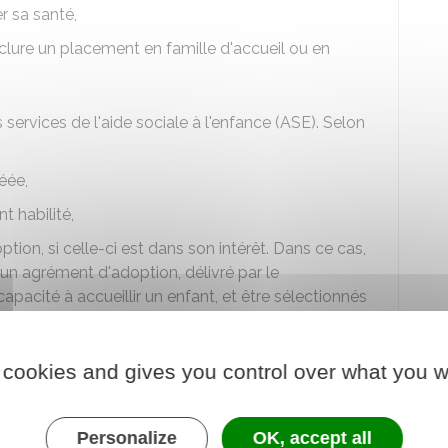
r sa santé,
inclure un placement en famille d'accueil ou en
 services de l'aide sociale à l'enfance (ASE). Selon
éée,
t habilité,
ption, si celle-ci est dans son intérêt. Dans ce cas,
 un agrément d'adoption, délivré par le
apacité à accueillir un enfant, et être sélectionnés
ion conforme aux besoins de l'enfant.
 cookies and gives you control over what you w
 l'enfant à l'ASE en vue de devenir
Personalize
OK, accept all
e ?