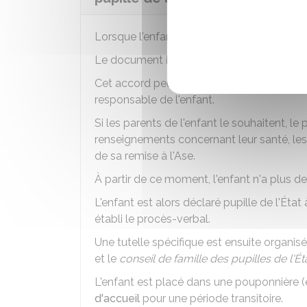
Lorsque l'enfant est remis au service de l'
Le document indique, entre autres, l'accor
Cet accord peut être donné par les parents
responsable de l'enfant.
Si les parents de l'enfant le souhaitent, 
renseignements concernant leur santé, les o
de sa remise à l'Ase.
À partir de ce moment, l'enfant n'a plus de
L'enfant est alors déclaré pupille de l'État à
établi le procès-verbal.
Une tutelle spécifique est ensuite organisé
et le
conseil de famille des pupilles de l'Ét
L'enfant est placé dans une pouponnière 
d'accueil
pour une période transitoire.