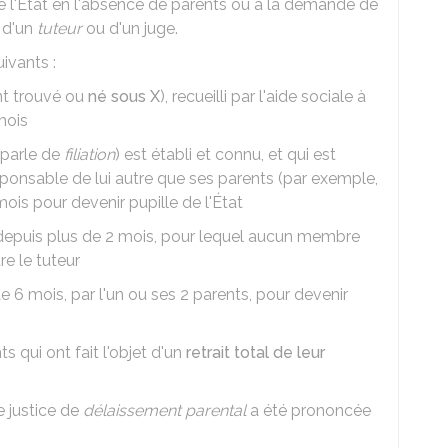
 de l'État en l'absence de parents ou à la demande de
e d'un
tuteur
ou d'un juge.
ivants :
nt trouvé ou
né sous X
), recueilli par l'aide sociale à
mois
 parle de
filiation
) est établi et connu, et qui est
sponsable de lui autre que ses parents (par exemple,
mois pour devenir pupille de l'État
se depuis plus de 2 mois, pour lequel aucun membre
re le tuteur
e 6 mois, par l'un ou ses 2 parents, pour devenir
s qui ont fait l'objet d'un
retrait total de leur
e justice de
délaissement parental
a été prononcée