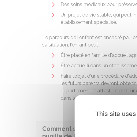
Des soins médicaux pour préserve
Un projet de vie stable
, qui peut 
établissement spécialisé.
Le parcours de l'enfant est encadré par les
sa situation, l'enfant peut :
Être placé en famille d'accueil agr
Être accueilli dans un établissemen
Faire l'objet d'une procédure d'ado
les futurs parents devront obtenir
département et attestant de leur c
dans le cadre d'un projet d'adopt
This site uses
Comment se déroule l'accueil de
pupille de l'État à titre provisoir