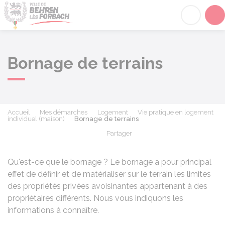
Behren-lès-Forbach
Acc
Bornage de terrains
Accueil
Mes démarches
Logement
Vie pratique en logement
individuel (maison)
Bornage de terrains
Partager
Partager sur Facebook
Partager sur X - Twit
Partager sur
Par
Qu'est-ce que le bornage ? Le bornage a pour principal
effet de définir et de matérialiser sur le terrain les limites
des propriétés privées avoisinantes appartenant à des
propriétaires différents. Nous vous indiquons les
informations à connaître.