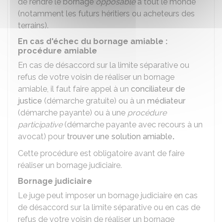
de rendre le bornage
opposable
à tout le monde
(notamment les futurs héritiers ou acheteurs des
terrains).
En cas d'échec du bornage amiable :
procédure amiable
En cas de désaccord sur la limite séparative ou
refus de votre voisin de réaliser un bornage
amiable, il faut faire appel à un
conciliateur de
justice
(démarche gratuite) ou à un
médiateur
(démarche payante) ou à une
procédure
participative
(démarche payante avec recours à un
avocat) pour
trouver une solution amiable
.
Cette procédure est obligatoire avant de faire
réaliser un bornage judiciaire.
Bornage judiciaire
Le juge peut imposer un bornage judiciaire en cas
de désaccord sur la limite séparative ou en cas de
refus de votre voisin de réaliser un bornage