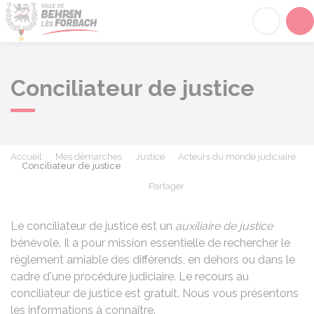
Behren-lès-Forbach
Acc
Conciliateur de justice
Accueil
Mes démarches
Justice
Acteurs du monde judiciaire
Conciliateur de justice
Partager
Partager sur Facebook
Partager sur X - Twit
Partager sur
Par
Le conciliateur de justice est un
auxiliaire de justice
bénévole. Il a pour mission essentielle de rechercher le
règlement amiable des différends, en dehors ou dans le
cadre d'une procédure judiciaire. Le recours au
conciliateur de justice est gratuit. Nous vous présentons
les informations à connaître.