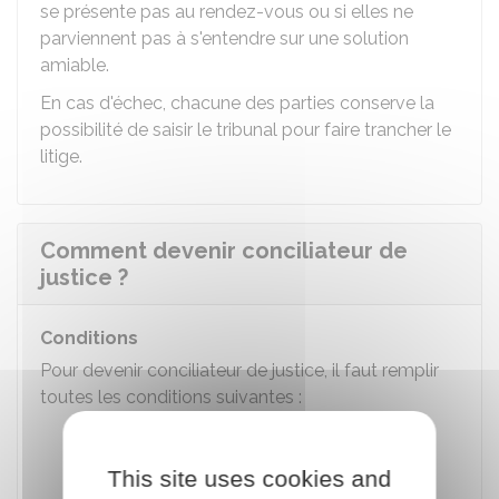
se présente pas au rendez-vous ou si elles ne
parviennent pas à s'entendre sur une solution
amiable.
En cas d'échec, chacune des parties conserve la
possibilité de saisir le tribunal pour faire trancher le
litige.
Comment devenir conciliateur de
justice ?
Conditions
Pour devenir conciliateur de justice, il faut remplir
toutes les conditions suivantes :
Être majeur
Jouir de ses droits civiques et politiques
This site uses cookies and