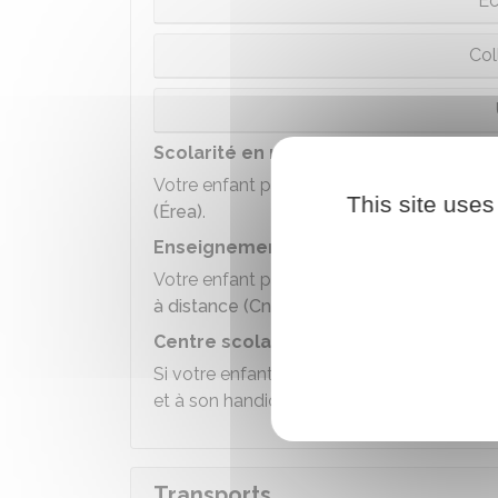
Éc
Col
Scolarité en milieu adapté
Votre enfant peut être scolarisé dans un
é
This site uses
(Érea)
.
Enseignement à distance
Votre enfant peut suivre des cours à dista
à distance (Cned)
.
Centre scolaire à l'hôpital
Si votre enfant est hospitalisé, il peut su
et à son handicap dans un
centre scolaire 
Transports