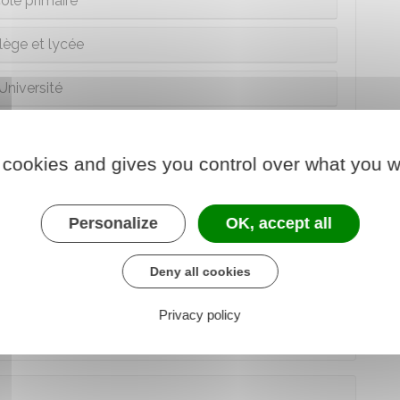
ole primaire
lège et lycée
Université
tablissement régional d'enseignement adapté
 cookies and gives you control over what you w
Personalize
OK, accept all
nce assurés par le
centre national d'enseignement
Deny all cookies
ivre un enseignement individualisé adapté à son âge
Privacy policy
de l'hôpital
.