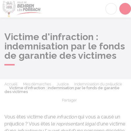
Behren-lès-Forbach
Acc
Victime d'infraction :
indemnisation par le fonds
de garantie des victimes
Accueil
Mes démarches
Justice
Indemnisation du préjudice
Victime d'infraction : indemnisation par le fonds de garantie
des victimes
Partager
Partager sur Facebook
Partager sur X - Twit
Partager sur
Par
Vous êtes victime d'une
infraction
qui vous a causé un
préjudice ? Vous êtes le
représentant légal
d'une victime
d'une
infraction
ou l'
ayant droit
d'une personne décédée